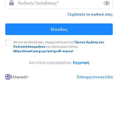
Ξεχάσατε το κωδικό σας;
Είσοδος
Με την σύνδεσή σας, συμφωνείτε με τους
Όρους Χρήσης και
Πολιτική Απορρήτου
του δικτυακού τόπου
https://smart.parga.gr/perigrafi-ergou/
Δεν είστε εγγεγραμένοι;
Εγγραφή
Ελληνικά
Επίσημη Ιστοσελίδα