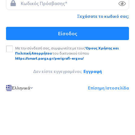
Ξεχάσατε το κωδικό σας;
Είσοδος
Με την σύνδεσή σας, συμφωνείτε με τους
Όρους Χρήσης και
Πολιτική Απορρήτου
του δικτυακού τόπου
https://smart.parga.gr/perigrafi-ergou/
Δεν είστε εγγεγραμένοι;
Εγγραφή
Ελληνικά
Επίσημη Ιστοσελίδα