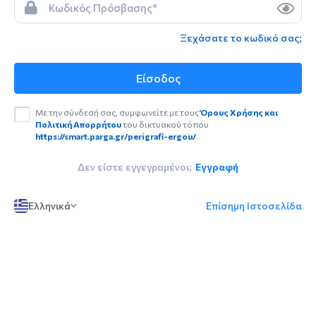
Ξεχάσατε το κωδικό σας;
Είσοδος
Με την σύνδεσή σας, συμφωνείτε με τους
Όρους Χρήσης και
Πολιτική Απορρήτου
του δικτυακού τόπου
https://smart.parga.gr/perigrafi-ergou/
Δεν είστε εγγεγραμένοι;
Εγγραφή
Ελληνικά
Επίσημη Ιστοσελίδα